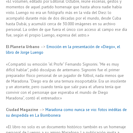
«El volumen, editado por Editorial Octubre, reúne escenas, gestos y
momentos de aquel partido homenaje que hasta ahora nadie había
visto. Luengo no era un fotógrafo más en la vida del Diez: lo
acompañó durante más de dos décadas por el mundo, desde Cuba
hasta Dubái, y acumuló cerca de 30.000 imágenes en su archivo
personal. La orden de que fuera el único con acceso al campo ese día
fue, según el propio Luengo, expresa del astro.»
El Planeta Urbano
–>
Emoción en la presentación de «Diego», el
libro de Jorge Luengo
«Compartió su emoción “el Profe” Fernando Signorini. “Me es muy
difícil hablar”, pidió disculpas de antemano. Signorini fue el primer
preparador físico personal de un jugador de fútbol, nada menos que
de Maradona. “Diego era de una ternura insoportable. Era un insolente
y un atorrante, pero cuando tenía que salir para el afuera tenía que
convivir con el personaje que esperaba el mundo de Diego
Maradona”, contó el entrenador.»
Ciudad Magazine
–>
Maradona como nunca se vio: fotos inéditas de
su despedida en La Bombonera
«El libro no solo es un documento histórico: también es un homenaje
personal de Luengo a su amigo Maradona. La publicación invita a