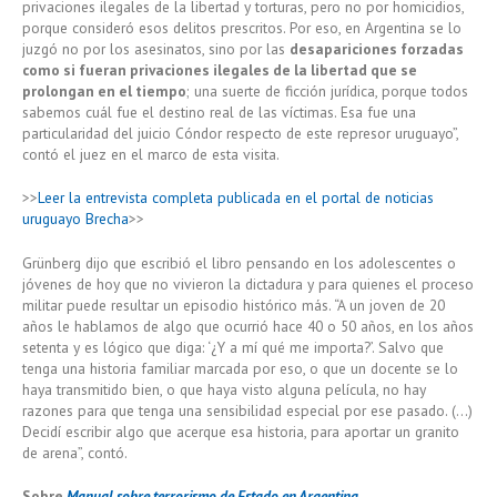
privaciones ilegales de la libertad y torturas, pero no por homicidios,
porque consideró esos delitos prescritos. Por eso, en Argentina se lo
juzgó no por los asesinatos, sino por las
desapariciones forzadas
como si fueran privaciones ilegales de la libertad que se
prolongan en el tiempo
; una suerte de ficción jurídica, porque todos
sabemos cuál fue el destino real de las víctimas. Esa fue una
particularidad del juicio Cóndor respecto de este represor uruguayo”,
contó el juez en el marco de esta visita.
>>
Leer la entrevista completa publicada en el portal de noticias
uruguayo Brecha
>>
Grünberg dijo que escribió el libro pensando en los adolescentes o
jóvenes de hoy que no vivieron la dictadura y para quienes el proceso
militar puede resultar un episodio histórico más. “A un joven de 20
años le hablamos de algo que ocurrió hace 40 o 50 años, en los años
setenta y es lógico que diga: ‘¿Y a mí qué me importa?’. Salvo que
tenga una historia familiar marcada por eso, o que un docente se lo
haya transmitido bien, o que haya visto alguna película, no hay
razones para que tenga una sensibilidad especial por ese pasado. (…)
Decidí escribir algo que acerque esa historia, para aportar un granito
de arena”, contó.
Sobre
Manual sobre terrorismo de Estado en Argentina