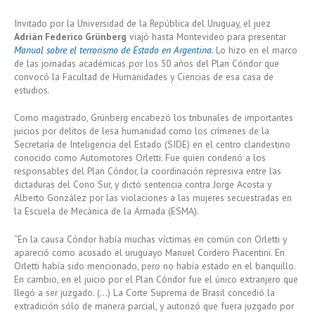
Invitado por la Universidad de la República del Uruguay, el juez
Adrián Federico Grünberg
viajó hasta Montevideo para presentar
Manual sobre el terrorismo de Estado en Argentina
. Lo hizo en el marco
de las jornadas académicas por los 50 años del Plan Cóndor que
convocó la Facultad de Humanidades y Ciencias de esa casa de
estudios.
Como magistrado, Grünberg encabezó los tribunales de importantes
juicios por delitos de lesa humanidad como los crímenes de la
Secretaría de Inteligencia del Estado (SIDE) en el centro clandestino
conocido como Automotores Orletti. Fue quien condenó a los
responsables del Plan Cóndor, la coordinación represiva entre las
dictaduras del Cono Sur, y dictó sentencia contra Jorge Acosta y
Alberto González por las violaciones a las mujeres secuestradas en
la Escuela de Mecánica de la Armada (ESMA).
“En la causa Cóndor había muchas víctimas en común con Orletti y
apareció como acusado el uruguayo Manuel Cordero Piacentini. En
Orletti había sido mencionado, pero no había estado en el banquillo.
En cambio, en el juicio por el Plan Cóndor fue el único extranjero que
llegó a ser juzgado. (…) La Corte Suprema de Brasil concedió la
extradición sólo de manera parcial, y autorizó que fuera juzgado por