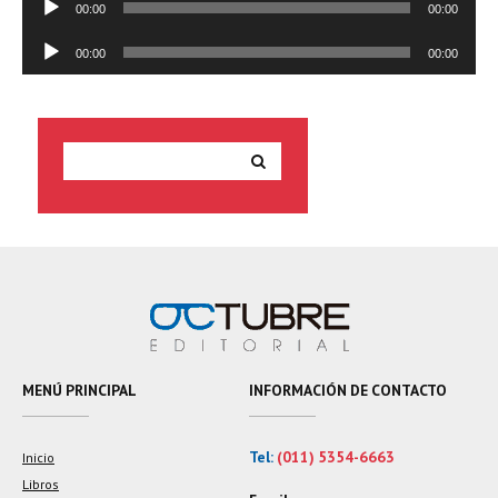
00:00
00:00
de
audio
Reproductor
00:00
00:00
de
audio
MENÚ PRINCIPAL
INFORMACIÓN DE CONTACTO
Tel:
(011) 5354-6663
Inicio
Libros