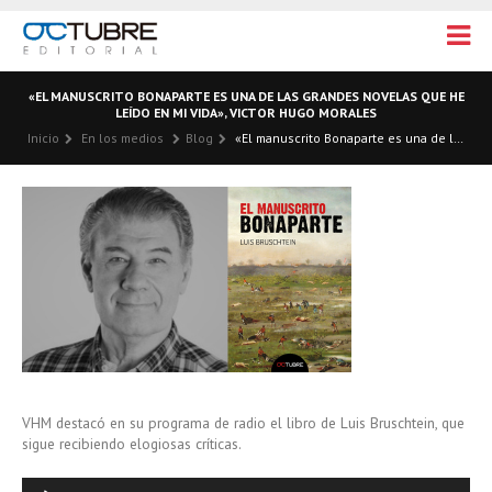
«EL MANUSCRITO BONAPARTE ES UNA DE LAS GRANDES NOVELAS QUE HE
LEÍDO EN MI VIDA», VICTOR HUGO MORALES
Inicio
En los medios
Blog
«El manuscrito Bonaparte es una de las grandes novelas que he leído en mi vida», Victor Hugo Morales
VHM destacó en su programa de radio el libro de Luis Bruschtein, que
sigue recibiendo elogiosas críticas.
Reproductor