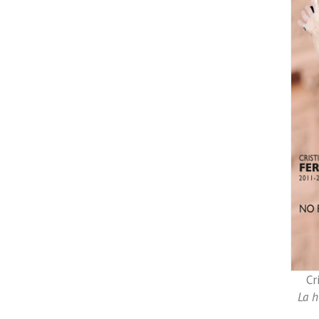
Cr
La h