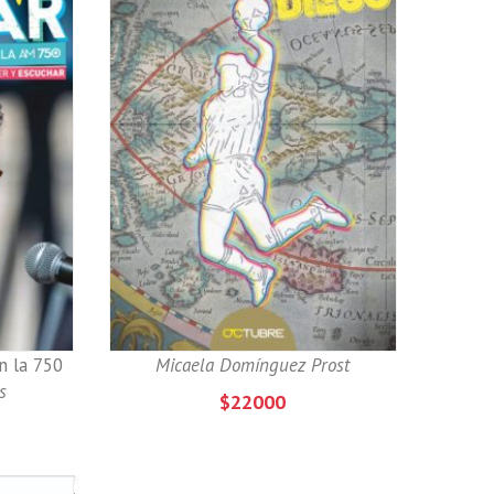
Diego
n la 750
Micaela Domínguez Prost
s
$22000