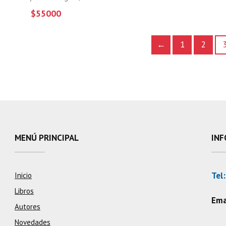
$55000
←
1
2
MENÚ PRINCIPAL
INF
Tel:
Inicio
Libros
Ema
Autores
Novedades