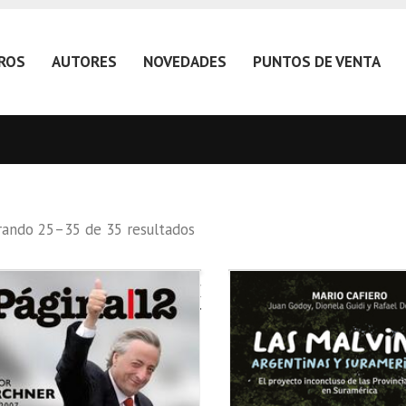
BROS
AUTORES
NOVEDADES
PUNTOS DE VENTA
ando 25–35 de 35 resultados
No
vine
a
dejar
mis
convicciones