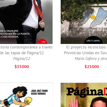
en
la
puerta
de
la
Casa
Rosada/
Néstor
Kirchner
storia contemporánea a través
El proyecto inconcluso 
2003-
de las tapas de Página/12
Provincias Unidas en Su
2007
Página/12
Mario Cafiero y otr
$55000
$25000
Mitos
y
leyendas
en