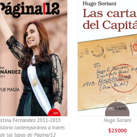
No
fue
magia
istina Fernández 2011-2015
Hugo Soriani
istoria contemporánea a través
$25000
de las tapas de Página/12