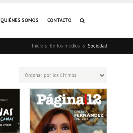
QUIÉNES SOMOS
CONTACTO
Inicio
En los medios
Sociedad
Las
Cristina
Malvinas,
Fernánde
Argentinas
2007-
y
2011
Suramericanas