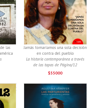
de las
Jamás tomaríamos una sola decisión
ramérica
en contra del pueblo
os
La historia contemporánea a través
de las tapas de Página/12
$55000
El
Las
que
parturient
depositó
dólares,